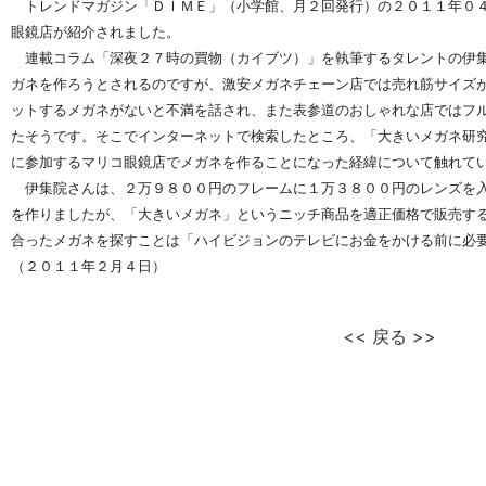
トレンドマガジン「ＤＩＭＥ」（小学館、月２回発行）の２０１１年０４
眼鏡店が紹介されました。
連載コラム「深夜２７時の買物（カイブツ）」を執筆するタレントの伊集
ガネを作ろうとされるのですが、激安メガネチェーン店では売れ筋サイズ
ットするメガネがないと不満を話され、また表参道のおしゃれな店ではフ
たそうです。そこでインターネットで検索したところ、「大きいメガネ研
に参加するマリコ眼鏡店でメガネを作ることになった経緯について触れて
伊集院さんは、２万９８００円のフレームに１万３８００円のレンズを入
を作りましたが、「大きいメガネ」というニッチ商品を適正価格で販売す
合ったメガネを探すことは「ハイビジョンのテレビにお金をかける前に必
（２０１１年２月４日）
<< 戻る >>