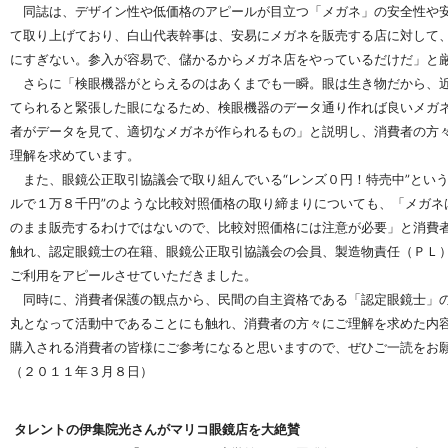
同誌は、デザイン性や低価格のアピールが目立つ「メガネ」の安全性や安
て取り上げており、白山代表幹事は、安易にメガネを販売する店に対して
にすぎない。参入が容易で、儲かるからメガネ店をやっているだけだ」と
さらに「検眼機器がとらえるのはあくまでも一瞬。眼は生き物だから、近
てられると緊張した眼になるため、検眼機器のデータ通り作れば良いメガ
者がデータを見て、適切なメガネが作られるもの」と説明し、消費者の方
理解を求めています。
また、眼鏡公正取引協議会で取り組んでいる“レンズ０円！特売中”という
ルで１万８千円”のような比較対照価格の取り締まりについても、「メガネ
のまま販売するわけではないので、比較対照価格には注意が必要」と消費
触れ、認定眼鏡士の在籍、眼鏡公正取引協議会の会員、製造物責任（ＰＬ
ご利用をアピールさせていただきました。
同時に、消費者保護の観点から、民間の自主資格である「認定眼鏡士」の
丸となって活動中であることにも触れ、消費者の方々にご理解を求めた内
購入される消費者の皆様にご参考になると思いますので、ぜひご一読をお
（２０１１年３月８日）
タレントの伊集院光さんがマリコ眼鏡店を大絶賛