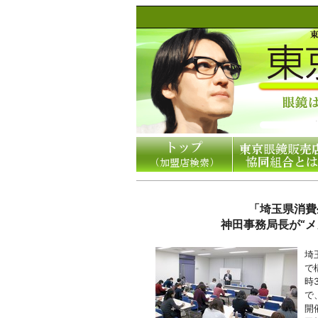
「埼玉県消費
神田事務局長が“
埼
で
時
で
開