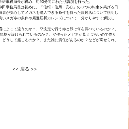
幹雄事務局長が務め、約90分間にわたり講演を行った。
田事務局長は初めに、「信頼・信用・安心」の３つの約束を掲げる日
費者が安心してメガネを購入できる条件を持った眼鏡店について説明し
良いメガネの条件や累進屈折力レンズについて、分かりやすく解説し
によって違うのか？、▽測定で行う赤と緑は何を調べているのか？、
か規格が設けられているのか？、▽作ったメガネが見えづらいので作り
、どうして起こるのか？、また誰に責任があるのか？などが寄せられ、
<< 戻る >>